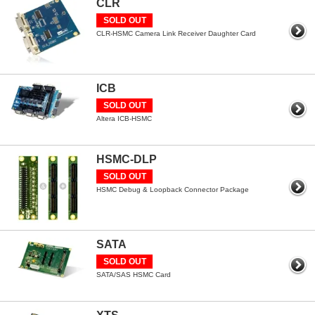
CLR
SOLD OUT
CLR-HSMC Camera Link Receiver Daughter Card
ICB
SOLD OUT
Altera ICB-HSMC
HSMC-DLP
SOLD OUT
HSMC Debug & Loopback Connector Package
SATA
SOLD OUT
SATA/SAS HSMC Card