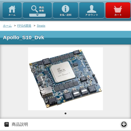
ホーム
>
FPGA開発
>
Stratix
Apollo_S10_Dvk
商品説明