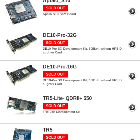
Apollo_S10
SOLD OUT
Apollo S10 SoM Board
DE10-Pro-32G
SOLD OUT
DE10-Pro SX Development Kit, 8GBx4, without HPS D
aughter Card
DE10-Pro-16G
SOLD OUT
DE10-Pro SX Development Kit, 4GBx4, without HPS D
aughter Card
TR5-Lite- QDRII+ 550
SOLD OUT
TR5-Lite Development Kit
TR5
SOLD OUT