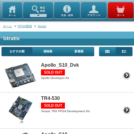
ホーム
>
FPGA開発
>
Stratix
Stratix
おすすめ順
価格順
新着順
Apollo_S10_Dvk
SOLD OUT
Apollo Developer Kit
TR4-530
SOLD OUT
Terasic TR4 FPGA Development Kit