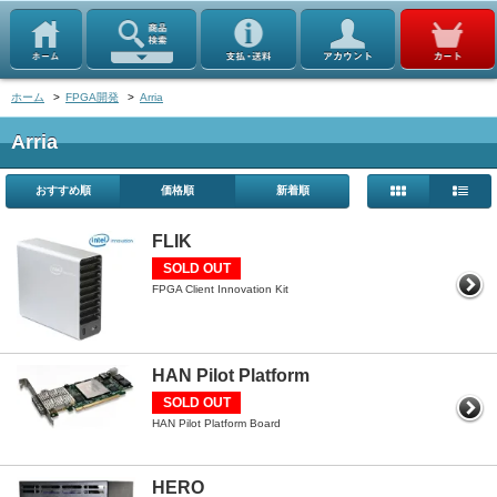
ホーム
>
FPGA開発
>
Arria
Arria
おすすめ順
価格順
新着順
FLIK
SOLD OUT
FPGA Client Innovation Kit
HAN Pilot Platform
SOLD OUT
HAN Pilot Platform Board
HERO