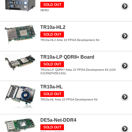
SOLD OUT
HERO
TR10a-HL2
SOLD OUT
TR10a-HL2 Arria 10 FPGA Development Kit
TR10a-LP QDRII+ Board
SOLD OUT
TR10a-LP QDRII+ Arria 10 FPGA Development Kit (10A
X115N2F45E1SG)
TR10a-HL
SOLD OUT
TR10a-HL Arria 10 FPGA Development Kit
DE5a-Net-DDR4
SOLD OUT